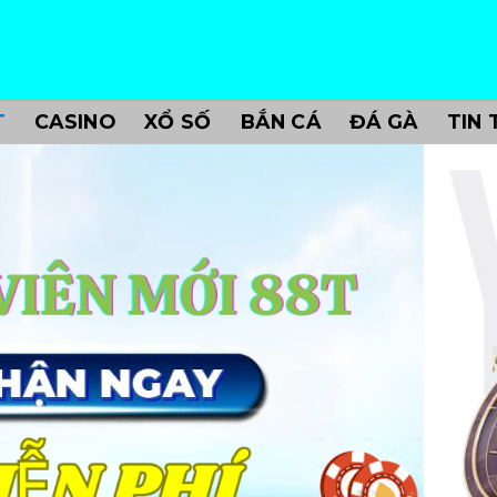
T
CASINO
XỔ SỐ
BẮN CÁ
ĐÁ GÀ
TIN 