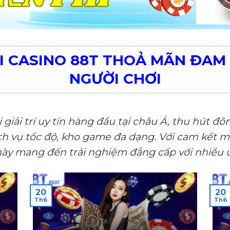
ƠI CASINO 88T THOẢ MÃN ĐAM
NGƯỜI CHƠI
 giải trí uy tín hàng đầu tại châu Á, thu hút đ
ch vụ tốc độ, kho game đa dạng. Với cam kết m
này mang đến trải nghiệm đẳng cấp với nhiều ư
20
20
Th6
Th6