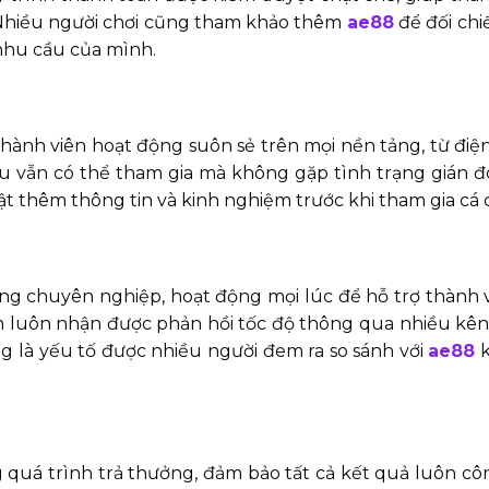
. Nhiều người chơi cũng tham khảo thêm
ae88
để đối chi
nhu cầu của mình.
ành viên hoạt động suôn sẻ trên mọi nền tảng, từ điện
u vẫn có thể tham gia mà không gặp tình trạng gián đoạ
t thêm thông tin và kinh nghiệm trước khi tham gia cá 
g chuyên nghiệp, hoạt động mọi lúc để hỗ trợ thành 
m luôn nhận được phản hồi tốc độ thông qua nhiều kênh
ũng là yếu tố được nhiều người đem ra so sánh với
ae88
k
quá trình trả thưởng, đảm bảo tất cả kết quả luôn cô