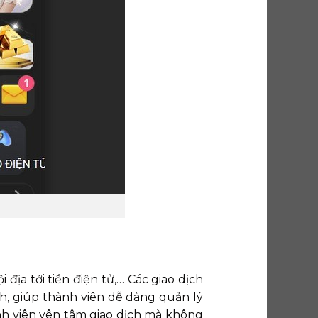
địa tới tiền điện tử,… Các giao dịch
h, giúp thành viên dễ dàng quản lý
ành viên yên tâm giao dịch mà không