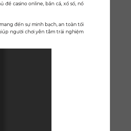
đề casino online, bắn cá, xổ số, nổ
 mang đến sự minh bạch, an toàn tối
giúp người chơi yên tâm trải nghiệm