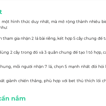
t
 một hình thức duy nhất, mà mở rộng thành nhiều bi
như:
n tham gia nhận 2 lá bài riêng, kết hợp 5 cây chung để t
ùng 2 cây trong đó và 3 quân chung để tạo 1 tổ hợp, c
hung, mỗi người nhận 7 lá, chọn 5 mạnh nhất đòi hỏi 
ất giành chiến thắng, phù hợp với bet thủ thích lối ch
 cần nắm