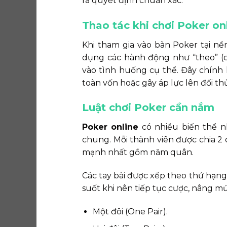
ra quyết định chuẩn xác.
Thao tác khi chơi Poker on
Khi tham gia vào bàn Poker tại n
dụng các hành động như “theo” (call)
vào tình huống cụ thể. Đây chính 
toàn vốn hoặc gây áp lực lên đối th
Luật chơi Poker cần nắm
Poker online
có nhiều biến thể 
chung. Mỗi thành viên được chia 2 c
mạnh nhất gồm năm quân.
Các tay bài được xếp theo thứ hạng 
suốt khi nên tiếp tục cược, nâng mứ
Một đôi (One Pair).