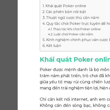
Khái quát Poker online
Các phiên bản nổi bật
Thuật ngữ cược thủ cần nắm
Quy tắc chơi Poker trực tuyến dễ h
Thao tác khi chơi Poker online
Luật chơi Poker cần nắm
Kinh nghiệm chinh phục ván cược
Kết luận
Khái quát Poker onl
Poker được mệnh danh là bộ môn tr
trăm năm phát triển, trò chơi đã k
giữa yếu tố may rủi cùng chiến lư
mang đến trải nghiệm tiện lợi, hiện
Chỉ cần kết nối internet, anh em có
Không cần đến sòng bạc, không cầ