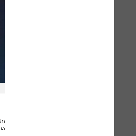
ân
ưa