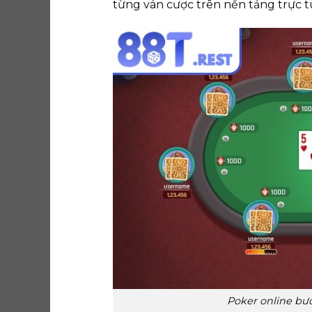
từng ván cược trên nền tảng trực 
Poker online bướ