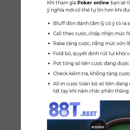
Khi tham gia
Poker online
bạn sẽ t
ý nghĩa mới có thể tự tin hơn khi đư
Bluff đòn đánh tâm lý cố ý tỏ ra
Call theo cược, chấp nhận mức hiệ
Raise tăng cược, nâng mức vốn lê
Fold bỏ, quyết định rút lui khỏi
Pot tổng số tiền cược đang được 
Check kiểm tra, không tăng cược 
All-in cược toàn bộ số tiền đan
tất tay khi nắm chắc phần thắng.