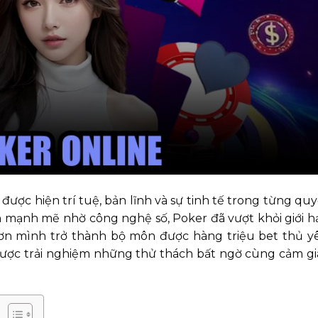
ược hiện trí tuệ, bản lĩnh và sự tinh tế trong từng quy
ển mạnh mẽ nhờ công nghệ số, Poker đã vượt khỏi giới h
ươn mình trở thành bộ môn được hàng triệu bet thủ y
ược trải nghiệm những thử thách bất ngờ cùng cảm gi