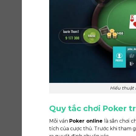
Hiểu thuật 
Quy tắc chơi Poker t
Mỗi ván
Poker online
là sân chơi c
tích của cược thủ. Trước khi tham