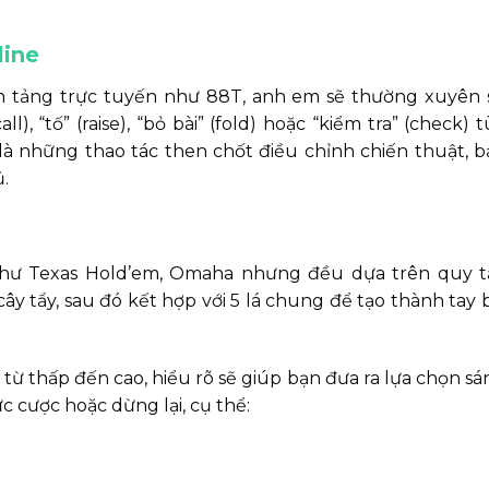
line
ền tảng trực tuyến như 88T, anh em sẽ thường xuyên 
, “tố” (raise), “bỏ bài” (fold) hoặc “kiểm tra” (check) 
là những thao tác then chốt điều chỉnh chiến thuật, b
ủ.
như Texas Hold’em, Omaha nhưng đều dựa trên quy t
ây tẩy, sau đó kết hợp với 5 lá chung để tạo thành tay b
từ thấp đến cao, hiểu rõ sẽ giúp bạn đưa ra lựa chọn sá
c cược hoặc dừng lại, cụ thể: