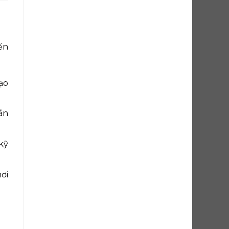
ến
ạo
ần
kỹ
ơi